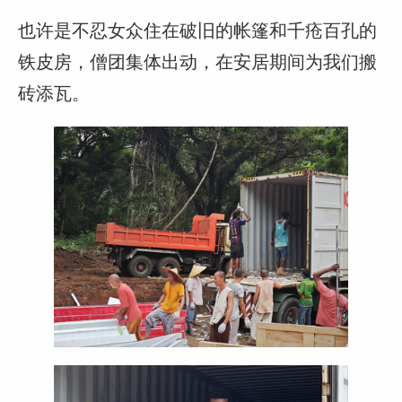
也许是不忍女众住在破旧的帐篷和千疮百孔的
铁皮房，僧团集体出动，在安居期间为我们搬
砖添瓦。